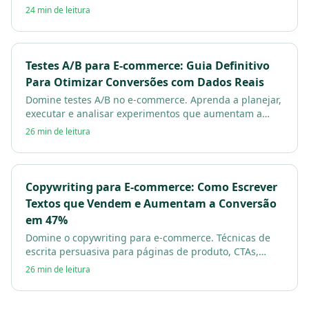
mais visitantes em compradores. Guia prático com
24 min de leitura
exemplos.
Testes A/B para E-commerce: Guia Definitivo
Para Otimizar Conversões com Dados Reais
Domine testes A/B no e-commerce. Aprenda a planejar,
executar e analisar experimentos que aumentam a
conversão com base em dados, não em achismos.
26 min de leitura
Copywriting para E-commerce: Como Escrever
Textos que Vendem e Aumentam a Conversão
em 47%
Domine o copywriting para e-commerce. Técnicas de
escrita persuasiva para páginas de produto, CTAs,
emails e anúncios que convertem visitantes em
26 min de leitura
compradores.