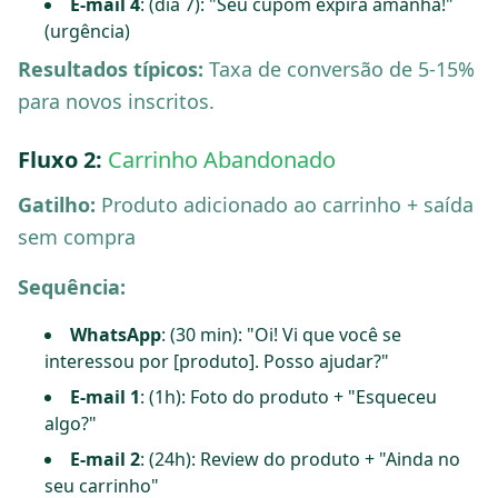
E-mail 4
: (dia 7): "Seu cupom expira amanhã!"
(urgência)
Resultados típicos:
Taxa de conversão de 5-15%
para novos inscritos.
Fluxo 2:
Carrinho Abandonado
Gatilho:
Produto adicionado ao carrinho + saída
sem compra
Sequência:
WhatsApp
: (30 min): "Oi! Vi que você se
interessou por [produto]. Posso ajudar?"
E-mail 1
: (1h): Foto do produto + "Esqueceu
algo?"
E-mail 2
: (24h): Review do produto + "Ainda no
seu carrinho"