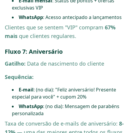
E-mail mensal
: Status de pontos + ofertas
exclusivas VIP
WhatsApp
: Acesso antecipado a lançamentos
Clientes que se sentem "VIP" compram
67%
mais
que clientes regulares.
Fluxo 7: Aniversário
Gatilho:
Data de nascimento do cliente
Sequência:
E-mail
: (no dia): "Feliz aniversário! Presente
especial para você" + cupom 20%
WhatsApp
: (no dia): Mensagem de parabéns
personalizada
Taxa de conversão de e-mails de aniversário:
8-
12%
— uma das maiores entre todos os fluxos.