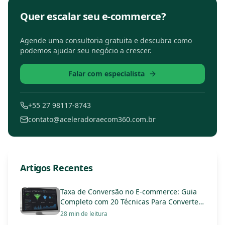
Quer escalar seu e-commerce?
Agende uma consultoria gratuita e descubra como
podemos ajudar seu negócio a crescer.
Falar com especialista
+55 27 98117-8743
contato@aceleradoraecom360.com.br
Artigos Recentes
Taxa de Conversão no E-commerce: Guia
Completo com 20 Técnicas Para Converter
Mais em 2025
28 min de leitura