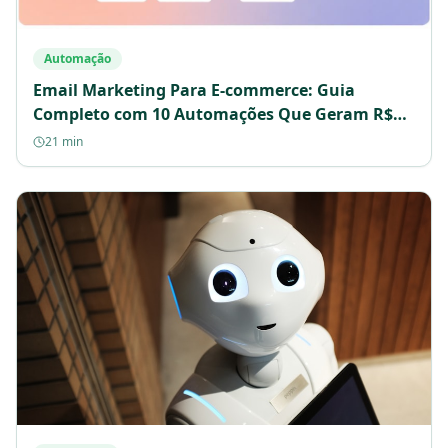
Automação
Email Marketing Para E-commerce: Guia
Completo com 10 Automações Que Geram R$42
Para Cada R$1
21 min