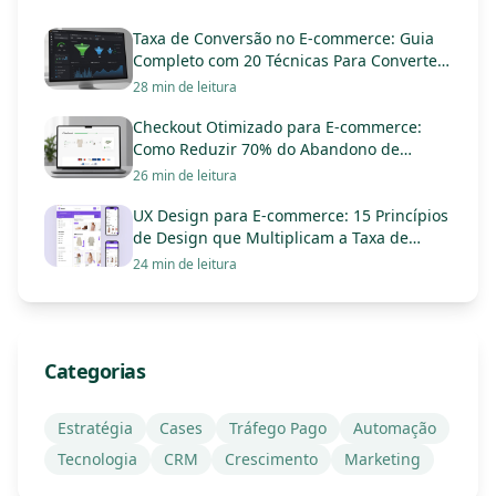
Taxa de Conversão no E-commerce: Guia
Completo com 20 Técnicas Para Converter
Mais em 2025
28 min de leitura
Checkout Otimizado para E-commerce:
Como Reduzir 70% do Abandono de
Carrinho e Triplicar Vendas
26 min de leitura
UX Design para E-commerce: 15 Princípios
de Design que Multiplicam a Taxa de
Conversão
24 min de leitura
Categorias
Estratégia
Cases
Tráfego Pago
Automação
Tecnologia
CRM
Crescimento
Marketing