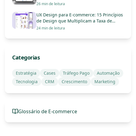
Carrinho e Triplicar Vendas
26 min de leitura
UX Design para E-commerce: 15 Princípios
de Design que Multiplicam a Taxa de
Conversão
24 min de leitura
Categorias
Estratégia
Cases
Tráfego Pago
Automação
Tecnologia
CRM
Crescimento
Marketing
Glossário de E-commerce