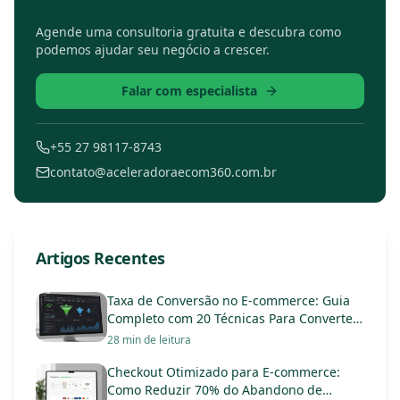
Agende uma consultoria gratuita e descubra como
podemos ajudar seu negócio a crescer.
Falar com especialista
+55 27 98117-8743
contato@aceleradoraecom360.com.br
Artigos Recentes
Taxa de Conversão no E-commerce: Guia
Completo com 20 Técnicas Para Converter
Mais em 2025
28 min de leitura
Checkout Otimizado para E-commerce:
Como Reduzir 70% do Abandono de